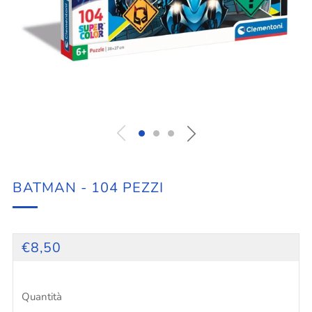
BATMAN - 104 PEZZI
PREZZO
€8,50
PIENO
Quantità