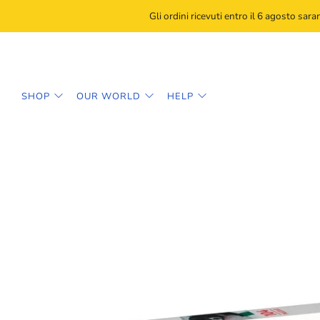
Gli ordini ricevuti entro il 6 agosto sar
SHOP
OUR WORLD
HELP