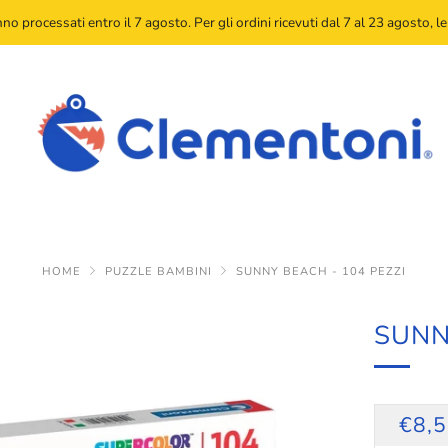
anno processati entro il 7 agosto. Per gli ordini ricevuti dal 7 al 23 agosto,
HOME
PUZZLE BAMBINI
SUNNY BEACH - 104 PEZZI
SUNN
PRE
€8,