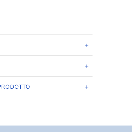
Apri
scheda
Apri
scheda
 PRODOTTO
Apri
scheda