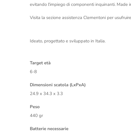
evitando l'impiego di componenti inquinanti. Made in
Visita la sezione assistenza Clementoni per usufruire 
Ideato, progettato e sviluppato in Italia.
Target età
6-8
Dimensioni scatola (LxPxA)
24.9 x 34.3 x 3.3
Peso
440 gr
Batterie necessarie