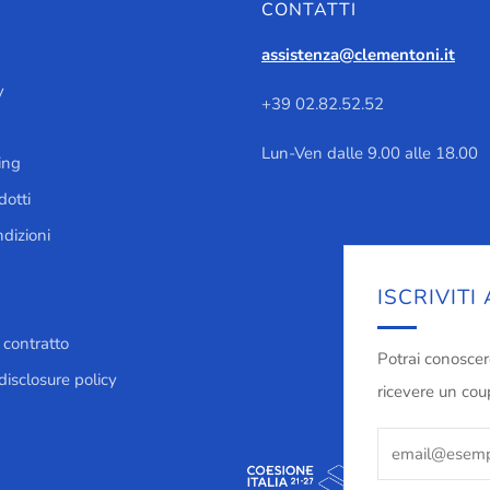
CONTATTI
assistenza@clementoni.it
y
+39 02.82.52.52
Lun-Ven dalle 9.00 alle 18.00
ing
otti
dizioni
ISCRIVIT
 contratto
Potrai conoscer
disclosure policy
ricevere un cou