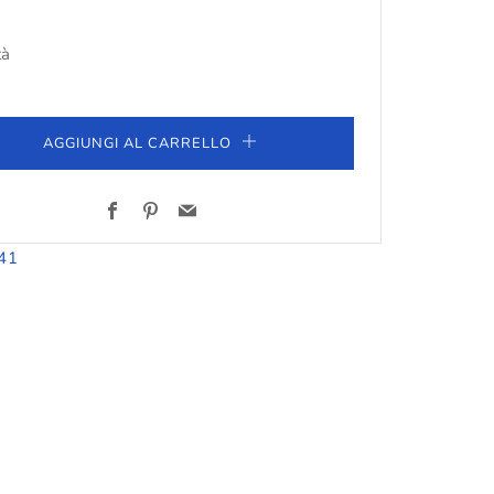
NO
tà
AGGIUNGI AL CARRELLO
Facebook
Pinterest
Email
41