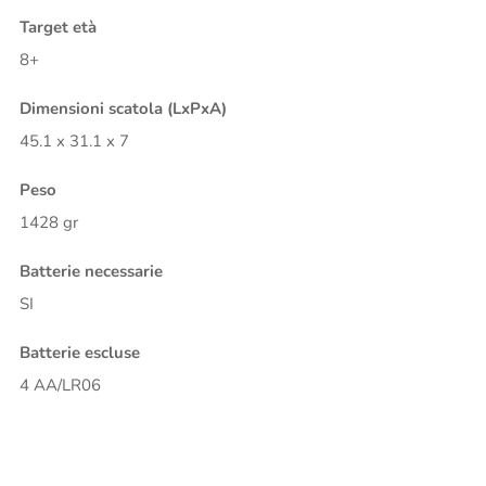
Target età
8+
Dimensioni scatola (LxPxA)
45.1 x 31.1 x 7
Peso
1428 gr
Batterie necessarie
SI
Batterie escluse
4 AA/LR06