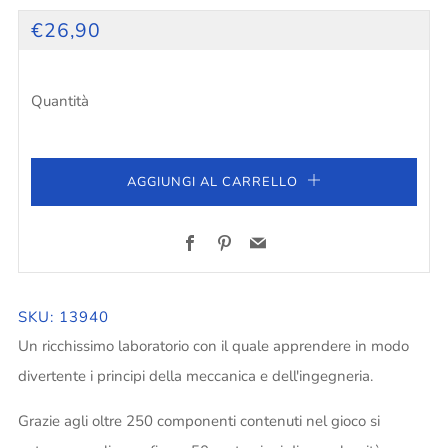
PREZZO
€26,90
PIENO
Quantità
AGGIUNGI AL CARRELLO
Facebook
Pinterest
Email
SKU: 13940
Un ricchissimo laboratorio con il quale apprendere in modo
divertente i principi della meccanica e dell'ingegneria.
Grazie agli oltre 250 componenti contenuti nel gioco si